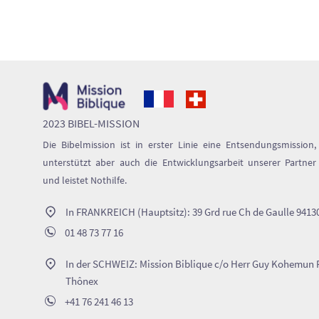
2023 BIBEL-MISSION
Die Bibelmission ist in erster Linie eine Entsendungsmission,
unterstützt aber auch die Entwicklungsarbeit unserer Partner
und leistet Nothilfe.
In FRANKREICH (Hauptsitz): 39 Grd rue Ch de Gaulle 9413
01 48 73 77 16
In der SCHWEIZ: Mission Biblique c/o Herr Guy Kohemun 
Thônex
+41 76 241 46 13