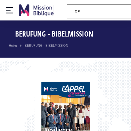
DE
BERUFUNG - BIBELMISSION
Sie sind hier:
Heim
BERUFUNG - BIBELMISSION